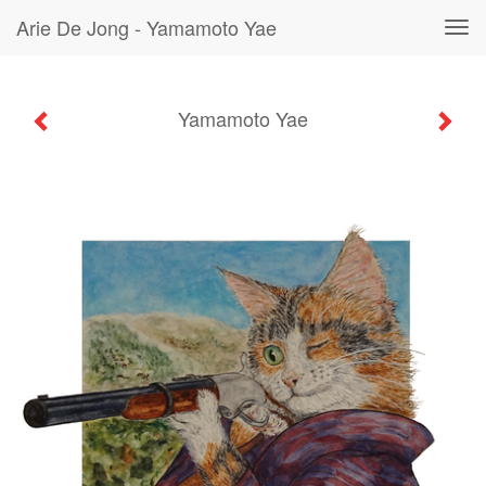
Arie De Jong - Yamamoto Yae
Tog
navi
Yamamoto Yae