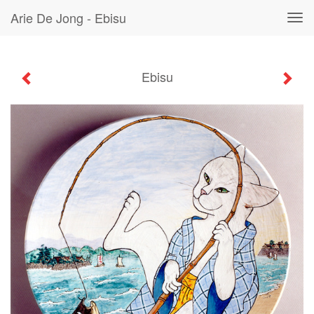
Arie De Jong - Ebisu
Tog
navi
Ebisu